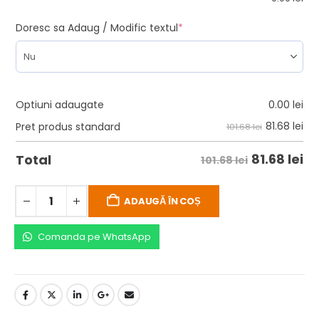
Doresc sa Adaug / Modific textul
*
Optiuni adaugate
0.00
lei
81.68
lei
Pret produs standard
101.68 lei
81.68
lei
Total
101.68 lei
ADAUGĂ ÎN COȘ
Comanda pe WhatsApp