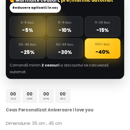
Mai multe ceasuri,
preț mai mic automat
Reducere aplicată în coș
2–5 buc.
6–9 buc.
11–29 buc.
-5%
-10%
-15%
100+ buc.
30–49 buc.
50–99 buc.
-40%
-25%
-30%
Comandă minim
2 ceasuri
și discountul se calculează
automat.
00
00
00
00
ZILE
ORE
MIN
SEC
Ceas Personalizat Aniversare I love you
Dimensiune: 35 cm , 45 cm