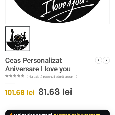
Ceas Personalizat
Aniversare I love you
( Nu există recenzii până acum. )
0
out of 5
81.68
lei
101.68
lei