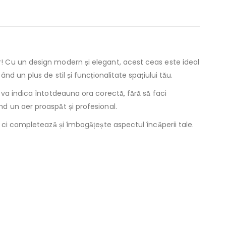
r! Cu un design modern și elegant, acest ceas este ideal
d un plus de stil și funcționalitate spațiului tău.
 va indica întotdeauna ora corectă, fără să faci
d un aer proaspăt și profesional.
, ci completează și îmbogățește aspectul încăperii tale.