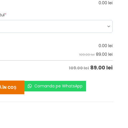
0.00
lei
tul
*
0.00
lei
89.00
lei
109.00 lei
89.00
lei
109.00 lei
Comanda pe WhatsApp
 ÎN COȘ