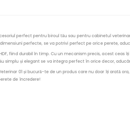
esoriul perfect pentru biroul tău sau pentru cabinetul veterina
dimensiuni perfecte, se va potrivi perfect pe orice perete, aducân
DF, fiind durabil în timp. Cu un mecanism precis, acest ceas îți
u simplu și elegant se va integra perfect în orice decor, aducân
eterinar 01 și bucură-te de un produs care nu doar îți arată ora
perete de încredere!