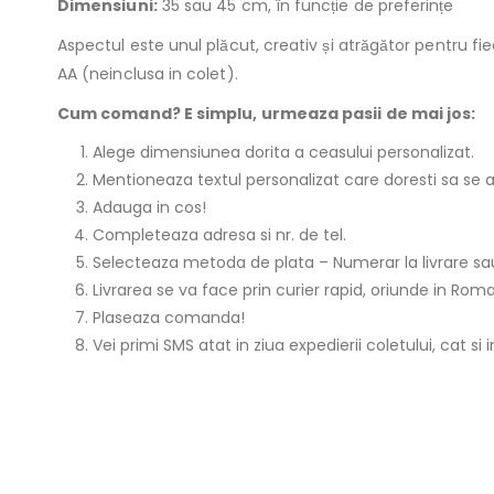
Dimensiuni:
35 sau 45 cm, în funcție de preferințe
Aspectul este unul plăcut, creativ și atrăgător pentru 
AA (neinclusa in colet).
Cum comand? E simplu, urmeaza pasii de mai jos:
Alege dimensiunea dorita a ceasului personalizat.
Mentioneaza textul personalizat care doresti sa se a
Adauga in cos!
Completeaza adresa si nr. de tel.
Selecteaza metoda de plata – Numerar la livrare sau
Livrarea se va face prin curier rapid, oriunde in Roman
Plaseaza comanda!
Vei primi SMS atat in ziua expedierii coletului, cat si