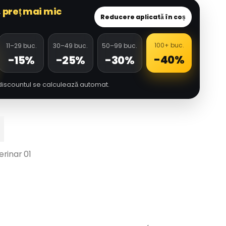
,
preț mai mic
Reducere aplicată în coș
100+ buc.
11–29 buc.
30–49 buc.
50–99 buc.
-40%
-15%
-25%
-30%
discountul se calculează automat.
rinar 01