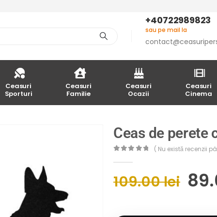
+40722989823
sau pe mail la
contact@ceasuriper
Ceasuri
Ceasuri
Ceasuri
Ceasuri
Sporturi
Familie
Ocazii
Cinema
Ceas de perete c
( Nu există recenzii 
0
out of 5
89
109.00
lei