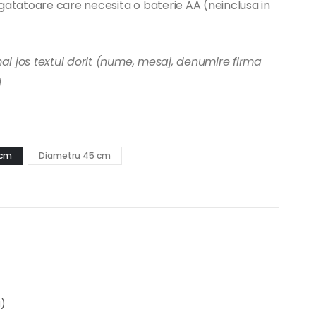
atatoare care necesita o baterie AA (neinclusa in
ai jos textul dorit (nume, mesaj, denumire firma
l
 cm
Diametru 45 cm
i)