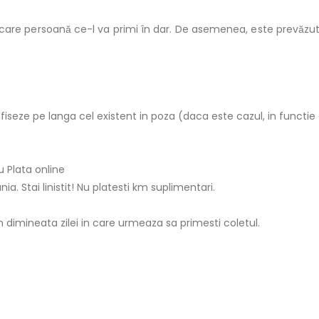
fiecare persoană ce-l va primi în dar. De asemenea, este prevăzu
fiseze pe langa cel existent in poza (daca este cazul, in functie
 Plata online
ia. Stai linistit! Nu platesti km suplimentari.
 in dimineata zilei in care urmeaza sa primesti coletul.