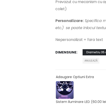
Prevazut cu mecanism cu ag
colet)
Personalizare:
Specifica m
etc.) se poate inlocui textu
Nepersonalizat = fara text
DIMENSIUNE
Diametru 35
ANULEAZĂ
Adaugare Optiuni Extra
Sistem Iluminare LED
(60.00 le