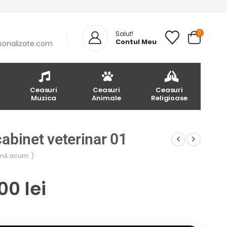
0
Salut!
Contul Meu
sonalizate.com
Ceasuri
Ceasuri
Ceasuri
Muzica
Animale
Religioase
abinet veterinar 01
până acum. )
.00
lei