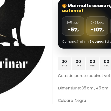
Mai multe ceasuri
automat
2–5 buc.
6–9 buc.
-5%
-10%
Comandă minim
2 ceasuri
și 
00
00
00
00
ZILE
ORE
MIN
SEC
Ceas de perete cabinet vete
Dimensiune: 35 cm , 45 cm
Culoare: Negru