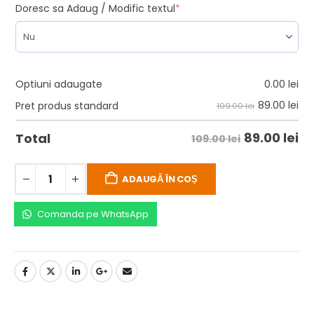
Doresc sa Adaug / Modific textul
*
Optiuni adaugate
0.00
lei
89.00
lei
Pret produs standard
109.00 lei
89.00
lei
Total
109.00 lei
ADAUGĂ ÎN COȘ
Comanda pe WhatsApp