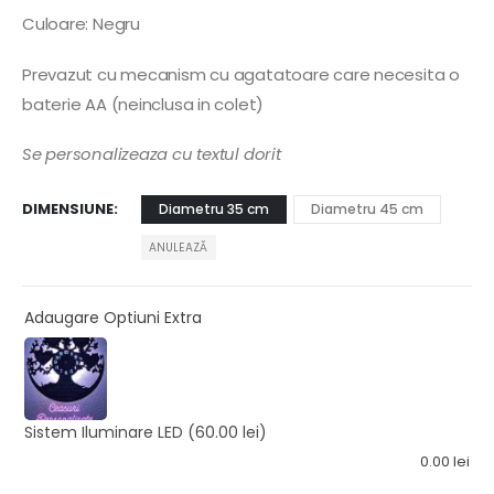
Culoare: Negru
Prevazut cu mecanism cu agatatoare care necesita o
baterie AA (neinclusa in colet)
Se personalizeaza cu textul dorit
DIMENSIUNE
Diametru 35 cm
Diametru 45 cm
ANULEAZĂ
Adaugare Optiuni Extra
Sistem Iluminare LED
(60.00 lei)
0.00
lei