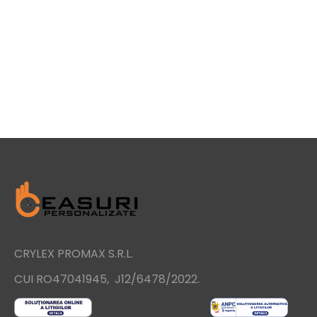
CRYLEX PROMAX S.R.L.
.
CUI RO47041945, J12/6478/2022