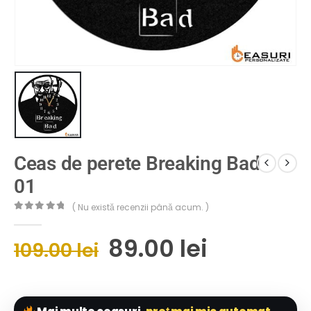
Ceas de perete Breaking Bad
01
( Nu există recenzii până acum. )
0
out of 5
89.00
lei
109.00
lei