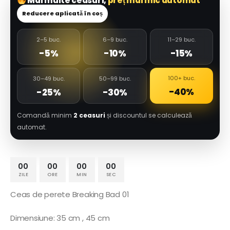
Mai multe ceasuri,
preț mai mic automat
Reducere aplicată în coș
2–5 buc.
6–9 buc.
11–29 buc.
-5%
-10%
-15%
100+ buc.
30–49 buc.
50–99 buc.
-40%
-25%
-30%
Comandă minim
2 ceasuri
și discountul se calculează
automat.
00
00
00
00
ZILE
ORE
MIN
SEC
Ceas de perete Breaking Bad 01
Dimensiune: 35 cm , 45 cm