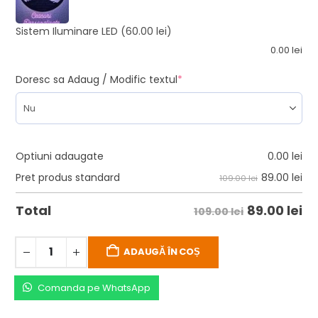
Sistem Iluminare LED
(60.00 lei)
0.00
lei
Doresc sa Adaug / Modific textul
*
Optiuni adaugate
0.00
lei
89.00
lei
Pret produs standard
109.00 lei
89.00
lei
Total
109.00 lei
ADAUGĂ ÎN COȘ
Comanda pe WhatsApp