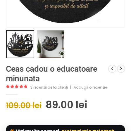
Ceas cadou o educatoare
minunata
3
recenzii de la clienți
|
Adaugă o recenzie
5.00
out of 5
89.00
lei
109.00
lei