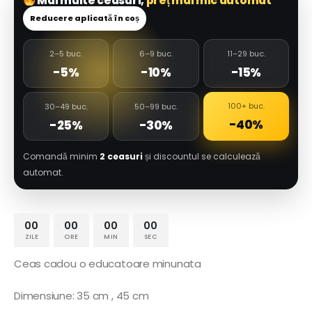
Mai multe ceasuri,
preț mai mic automat
Reducere aplicată în coș
2–5 buc.
6–9 buc.
11–29 buc.
-5%
-10%
-15%
100+ buc.
30–49 buc.
50–99 buc.
-40%
-25%
-30%
Comandă minim
2 ceasuri
și discountul se calculează
automat.
00
00
00
00
ZILE
ORE
MIN
SEC
Ceas cadou o educatoare minunata
Dimensiune: 35 cm , 45 cm