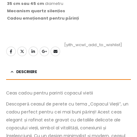
35 cm sau 45 cm
diametru
Mecanism quartz silențios
Cadou emoționant pentru părinți
[yith_wcwl_add_to_wishlist]
DESCRIERE
Ceas cadou pentru parinti copacul vietii
Descoperă ceasul de perete cu tema „Copacul Vieții”, un
cadou perfect pentru cei mai buni părinți! Acest ceas
elegant și rafinat este gravat cu detaliile delicate ale
copacului vieții, simbol al vitalității, conexiunii și
înțelepciunii. Cu un design minimalist și modern, ceasul