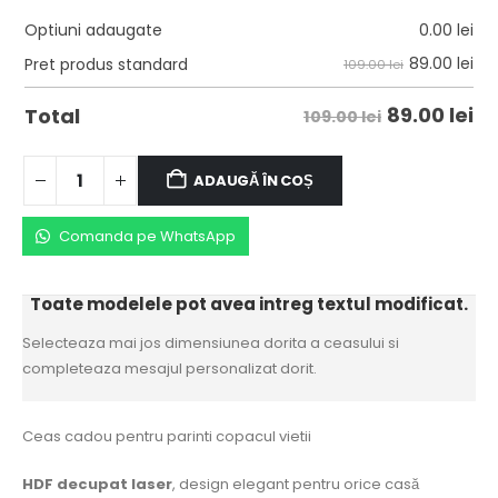
Optiuni adaugate
0.00
lei
89.00
lei
Pret produs standard
109.00 lei
89.00
lei
Total
109.00 lei
ADAUGĂ ÎN COȘ
Comanda pe WhatsApp
Toate modelele pot avea intreg textul modificat.
Selecteaza mai jos dimensiunea dorita a ceasului si
completeaza mesajul personalizat dorit.
Ceas cadou pentru parinti copacul vietii
HDF decupat laser
, design elegant pentru orice casă