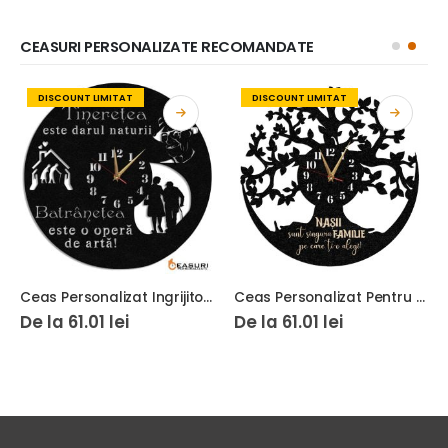
CEASURI PERSONALIZATE RECOMANDATE
LIMITAT
DISCOUNT LIMITAT
DISCOUNT LIM
Ceas Personalizat Ingrijitoare Varstnici
Ceas Personalizat Pentru Nasi Copacul Vietii 01
01
lei
De la
61.01
lei
De la
87.12