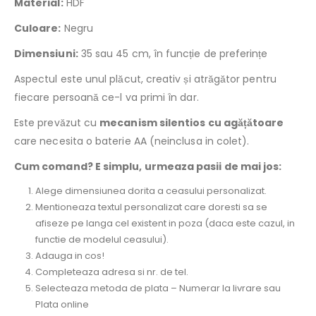
Material:
HDF
Culoare:
Negru
Dimensiuni:
35 sau 45 cm, în funcție de preferințe
Aspectul este unul plăcut, creativ și atrăgător pentru
fiecare persoană ce-l va primi în dar.
Este prevăzut cu
mecanism silentios cu agățătoare
care necesita o baterie AA (neinclusa in colet).
Cum comand? E simplu, urmeaza pasii de mai jos:
Alege dimensiunea dorita a ceasului personalizat.
Mentioneaza textul personalizat care doresti sa se
afiseze pe langa cel existent in poza (daca este cazul, in
functie de modelul ceasului).
Adauga in cos!
Completeaza adresa si nr. de tel.
Selecteaza metoda de plata – Numerar la livrare sau
Plata online