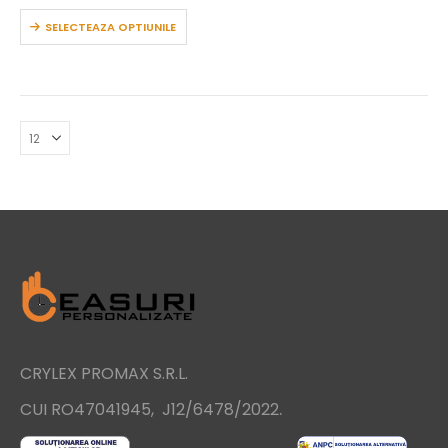
SELECTEAZA OPTIUNILE
CRYLEX PROMAX S.R.L.
.
CUI RO47041945, J12/6478/2022