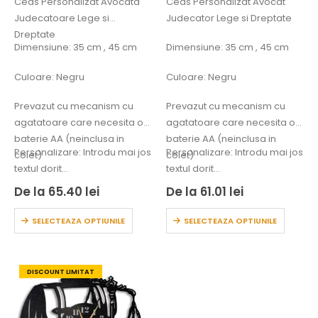
Ceas Personalizat Avocata
Ceas Personalizat Avocat
Judecatoare Lege si
Judecator Lege si Dreptate
Dreptate
Dimensiune: 35 cm , 45 cm
Dimensiune: 35 cm , 45 cm
Culoare: Negru
Culoare: Negru
Prevazut cu mecanism cu
Prevazut cu mecanism cu
agatatoare care necesita o
agatatoare care necesita o
baterie AA (neinclusa in
baterie AA (neinclusa in
Personalizare: Introdu mai jos
Personalizare: Introdu mai jos
colet)
colet)
textul dorit…
textul dorit…
De la
65.40
lei
De la
61.01
lei
SELECTEAZA OPTIUNILE
SELECTEAZA OPTIUNILE
DISCOUNT LIMITAT