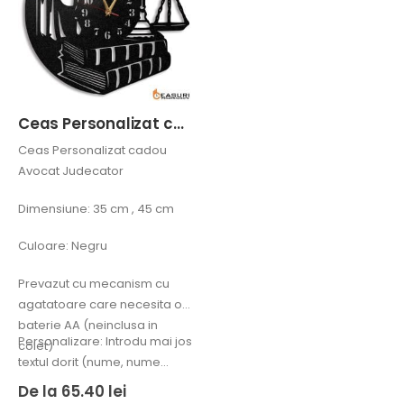
Ceas Personalizat cadou Avocat Judecator
Ceas Personalizat cadou
Avocat Judecator
Dimensiune: 35 cm , 45 cm
Culoare: Negru
Prevazut cu mecanism cu
agatatoare care necesita o
baterie AA (neinclusa in
Personalizare: Introdu mai jos
colet)
textul dorit (nume, nume…
De la
65.40
lei