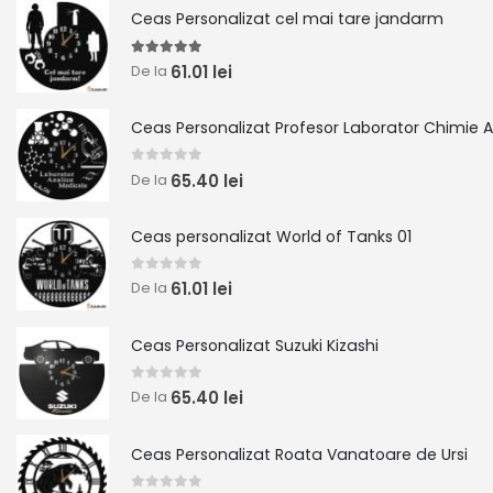
Ceas Personalizat cel mai tare jandarm
5.00
out of 5
61.01
lei
De la
0
out of 5
65.40
lei
De la
Ceas personalizat World of Tanks 01
0
out of 5
61.01
lei
De la
Ceas Personalizat Suzuki Kizashi
0
out of 5
65.40
lei
De la
Ceas Personalizat Roata Vanatoare de Ursi