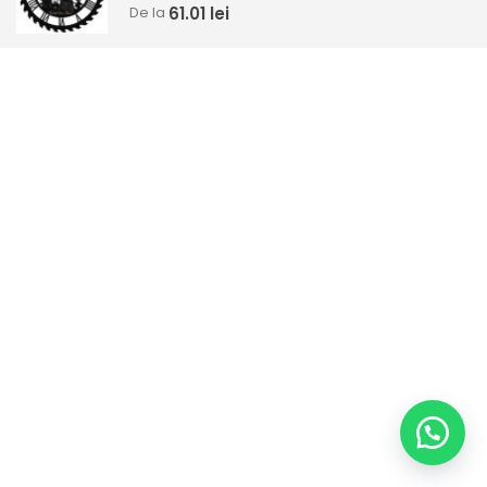
0
out of 5
61.01
lei
De la